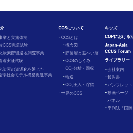
紹介
CCSについて
キッズ
COPにおける
事業と実施体制
CCSとは
牧CCS実証試験
概念図
Japan-Asia
CCUS Forum
化炭素貯留適地調査事業
貯留層と遮へい層
ライブラリー
輸送実証試験
CCSのしくみ
CO
分離・回収
化炭素の資源化を通じた
会社案内
2
循環社会モデル構築促進事業
輸送
報告書
CO
圧入・貯留
パンフレット
2
動画ページ
世界のCCS
パネル
季刊誌「国際