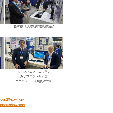
松澤裕 環境省地球環境審議官
ヌサンバエフ・エルラン
カザフスタン共和国
エコロジー・天然資源大臣
/cop29/pavilion/
a/cop29/showcase