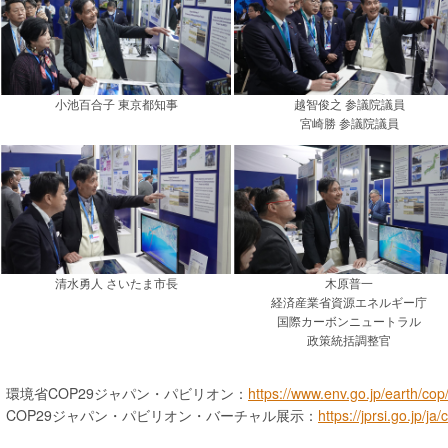
小池百合子 東京都知事
越智俊之 参議院議員
宮崎勝 参議院議員
清水勇人 さいたま市長
木原普一
経済産業省資源エネルギー庁
国際カーボンニュートラル
政策統括調整官
環境省COP29ジャパン・パビリオン：
https://www.env.go.jp/earth/cop
COP29ジャパン・パビリオン・バーチャル展示：
https://jprsi.go.jp/j