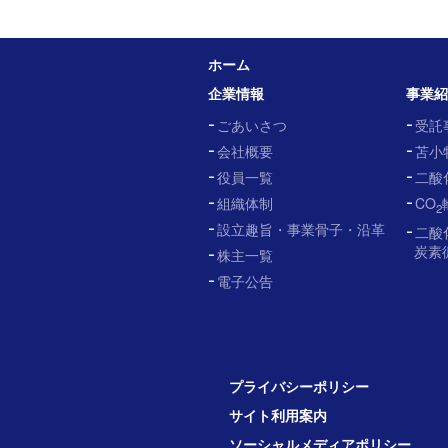
ホーム
企業情報
事業
ごあいさつ
受託
会社概要
苫小
役員一覧
二酸
組織体制
CO
2
設立趣旨・事業骨子・沿革
二酸
炭素
株主一覧
電子公告
プライバシーポリシー
サイト利用案内
ソーシャルメディアポリシー